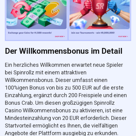
Der Willkommensbonus im Detail
Ein herzliches Willkommen erwartet neue Spieler
bei Spinrollz mit einem attraktiven
Willkommensbonus. Dieser umfasst einen
100%igen Bonus von bis zu 500 EUR auf die erste
Einzahlung, ergänzt durch 200 Freispiele und einen
Bonus Crab. Um diesen großzügigen Spinrollz
Casino Willkommensbonus zu aktivieren, ist eine
Mindesteinzahlung von 20 EUR erforderlich. Dieser
Startvorteil ermöglicht es Ihnen, die vielfältigen
Angebote der Plattform ausgiebig zu erkunden.