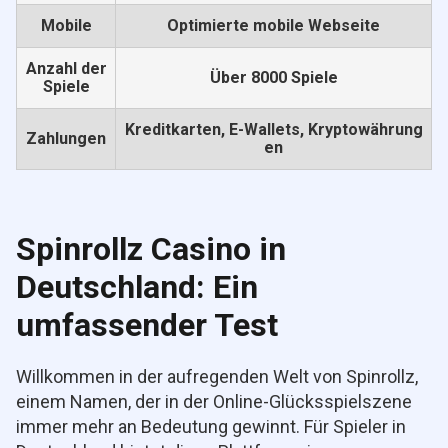
Mobile
Optimierte mobile Webseite
Anzahl der
Über 8000 Spiele
Spiele
Kreditkarten, E-Wallets, Kryptowährung
Zahlungen
en
Spinrollz Casino in
Deutschland: Ein
umfassender Test
Willkommen in der aufregenden Welt von Spinrollz,
einem Namen, der in der Online-Glücksspielszene
immer mehr an Bedeutung gewinnt. Für Spieler in