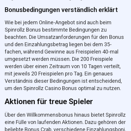
Bonusbedingungen verständlich erklärt
Wie bei jedem Online-Angebot sind auch beim
Spinrollz Bonus bestimmte Bedingungen zu
beachten. Die Umsatzanforderungen für den Bonus
und den Einzahlungsbetrag liegen bei dem 35-
fachen, während Gewinne aus Freispielen 40-mal
umgesetzt werden müssen. Die 200 Freispiele
werden über einen Zeitraum von 10 Tagen verteilt,
mit jeweils 20 Freispielen pro Tag. Ein genaues
Verständnis dieser Bedingungen ist entscheidend,
um den Spinrollz Casino Bonus optimal zu nutzen.
Aktionen für treue Spieler
Über den Willkommensbonus hinaus bietet Spinrollz
eine Fülle von laufenden Aktionen. Dazu gehören der
beliebte Bonus Crab, verschiedene Einzahlungsboni,