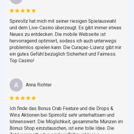
Spinrollz hat mich mit seiner riesigen Spielauswahl
und dem Live-Casino überzeugt. Es gibt immer etwas
Neues zu entdecken. Die mobile Webseite ist
hervorragend optimiert, sodass ich auch unterwegs
problemlos spielen kann. Die Curaçao-Lizenz gibt mir
ein gutes Gefühl bezüglich Sicherheit und Fairness.
Top Casino!
A
Anna Richter
Ich finde das Bonus Crab Feature und die Drops &
Wins Aktionen bei Spinrollz sehr unterhaltsam und
lohnenswert. Die Möglichkeit, gesammelte Münzen im
Bonus Shop einzutauschen, ist eine tolle Idee. Die