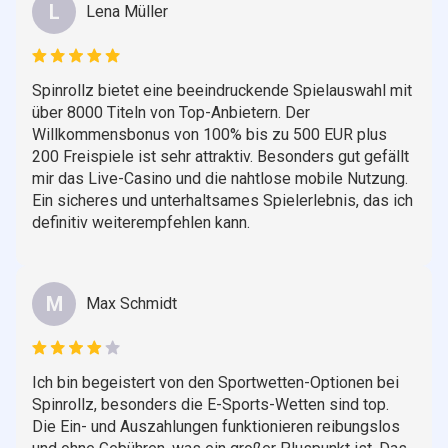
L
Lena Müller
Spinrollz bietet eine beeindruckende Spielauswahl mit
über 8000 Titeln von Top-Anbietern. Der
Willkommensbonus von 100% bis zu 500 EUR plus
200 Freispiele ist sehr attraktiv. Besonders gut gefällt
mir das Live-Casino und die nahtlose mobile Nutzung.
Ein sicheres und unterhaltsames Spielerlebnis, das ich
definitiv weiterempfehlen kann.
M
Max Schmidt
Ich bin begeistert von den Sportwetten-Optionen bei
Spinrollz, besonders die E-Sports-Wetten sind top.
Die Ein- und Auszahlungen funktionieren reibungslos