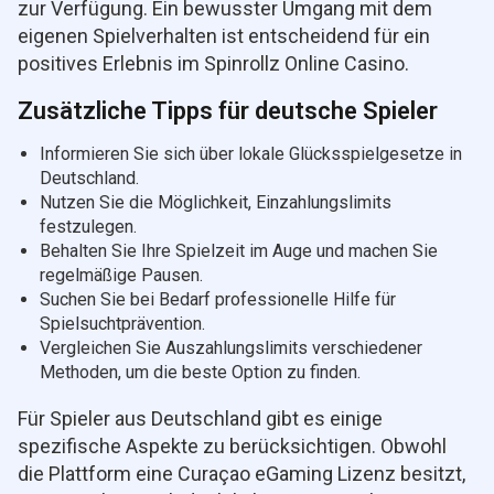
zur Verfügung. Ein bewusster Umgang mit dem
eigenen Spielverhalten ist entscheidend für ein
positives Erlebnis im Spinrollz Online Casino.
Zusätzliche Tipps für deutsche Spieler
Informieren Sie sich über lokale Glücksspielgesetze in
Deutschland.
Nutzen Sie die Möglichkeit, Einzahlungslimits
festzulegen.
Behalten Sie Ihre Spielzeit im Auge und machen Sie
regelmäßige Pausen.
Suchen Sie bei Bedarf professionelle Hilfe für
Spielsuchtprävention.
Vergleichen Sie Auszahlungslimits verschiedener
Methoden, um die beste Option zu finden.
Für Spieler aus Deutschland gibt es einige
spezifische Aspekte zu berücksichtigen. Obwohl
die Plattform eine Curaçao eGaming Lizenz besitzt,