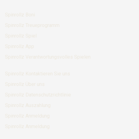
Spinrollz Boni
Spinrollz Treueprogramm
Spinrollz Spiel
Spinrollz App
Spinrollz Verantwortungsvolles Spielen
Spinrollz Kontaktieren Sie uns
Spinrollz Über uns
Spinrollz Datenschutzrichtlinie
Spinrollz Auszahlung
Spinrollz Anmeldung
Spinrollz Anmeldung