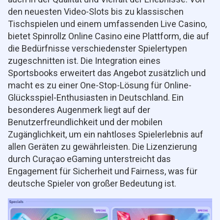
den neuesten Video-Slots bis zu klassischen
Tischspielen und einem umfassenden Live Casino,
bietet Spinrollz Online Casino eine Plattform, die auf
die Bedürfnisse verschiedenster Spielertypen
zugeschnitten ist. Die Integration eines
Sportsbooks erweitert das Angebot zusätzlich und
macht es zu einer One-Stop-Lösung für Online-
Glücksspiel-Enthusiasten in Deutschland. Ein
besonderes Augenmerk liegt auf der
Benutzerfreundlichkeit und der mobilen
Zugänglichkeit, um ein nahtloses Spielerlebnis auf
allen Geräten zu gewährleisten. Die Lizenzierung
durch Curaçao eGaming unterstreicht das
Engagement für Sicherheit und Fairness, was für
deutsche Spieler von großer Bedeutung ist.