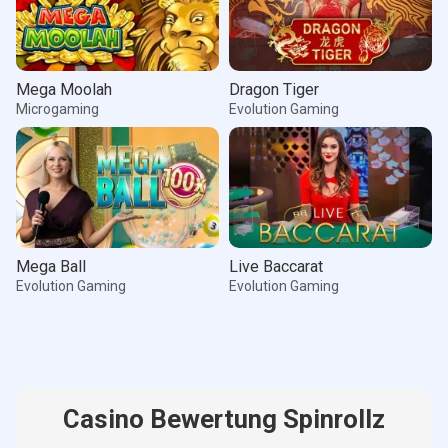
Mega Moolah
Dragon Tiger
Microgaming
Evolution Gaming
Mega Ball
Live Baccarat
Evolution Gaming
Evolution Gaming
Casino Bewertung Spinrollz